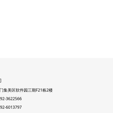
们
门集美区软件园三期F21栋2楼
2-3622566
2-6013797