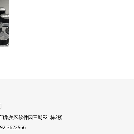
们
门集美区软件园三期F21栋2楼
2-3622566